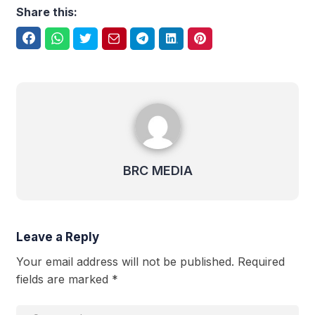
Share this:
Facebook
WhatsApp
Twitter
Email
Telegram
LinkedIn
Pinterest
BRC MEDIA
BRC MEDIA
Leave a Reply
Your email address will not be published.
Required
fields are marked
*