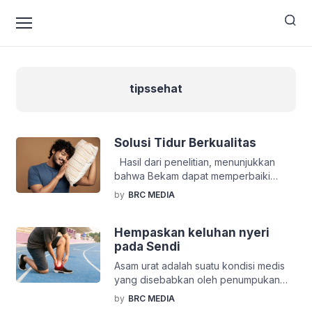
tipssehat
Solusi Tidur Berkualitas
Hasil dari penelitian, menunjukkan
bahwa Bekam dapat memperbaiki
kualitas tidur yang buruk menjadi lebih
by
BRC MEDIA
baik. Terbukti pada pasien dengan
kondisi pasca stroke yang mengalami
kualitas tidur buruk, dalam proses
Hempaskan keluhan nyeri
bekam terjadi pelepasan zat dari
pada Sendi
histamince serta serotonin sehingga
Asam urat adalah suatu kondisi medis
imunitas tubuh meningkat, dan
yang disebabkan oleh penumpukan
menghasilkan endorpin. Pada hormon
asam urat dalam tubuh. Asam urat
by
BRC MEDIA
endorpin ini akan memberikan efek
adalah produk sampingan dari