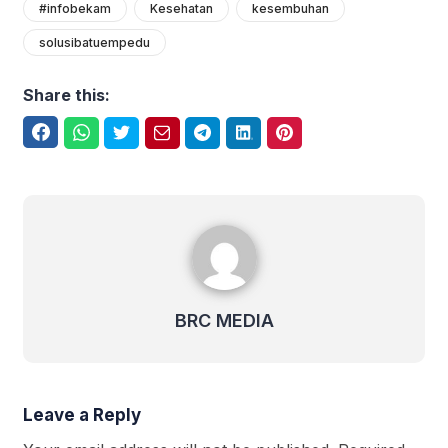
#infobekam
Kesehatan
kesembuhan
solusibatuempedu
Share this:
Facebook
WhatsApp
Twitter
Email
Telegram
LinkedIn
Pinterest
BRC MEDIA
BRC MEDIA
Leave a Reply